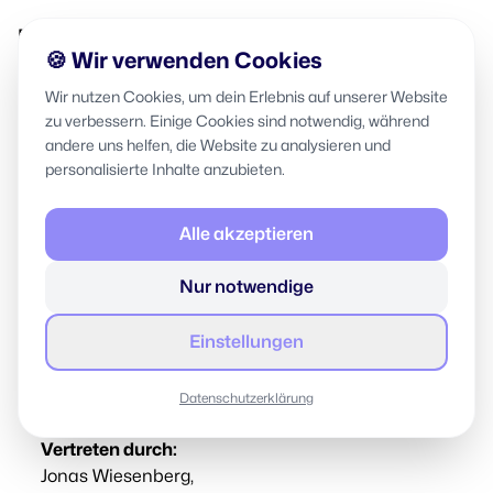
BRYGHT
🍪 Wir verwenden Cookies
Wir nutzen Cookies, um dein Erlebnis auf unserer Website
zu verbessern. Einige Cookies sind notwendig, während
IMPRESSUM
andere uns helfen, die Website zu analysieren und
personalisierte Inhalte anzubieten.
BRYGHT GmbH
Alle akzeptieren
Sartoriusstraße 23
45134 Essen
Nur notwendige
Handelsregister: 35947
Einstellungen
Registergericht: Amtsgericht Essen
Umsatzsteuer-Identifikationsnummer:
DE369888763
Datenschutzerklärung
Vertreten durch:
Jonas Wiesenberg,